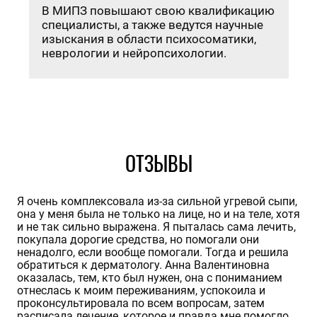
В МИПЗ повышают свою квалификацию
специалисты, а также ведутся научные
изыскания в области психосоматики,
неврологии и нейропсихологии.
ОТЗЫВЫ
Я очень комплексовала из-за сильной угревой сыпи,
Я
она у меня была не только на лице, но и на теле, хотя
н
и не так сильно выражена. Я пыталась сама лечить,
В
покупала дорогие средства, но помогали они
п
ненадолго, если вообще помогали. Тогда и решила
д
обратиться к дерматологу. Анна Валентиновна
п
оказалась, тем, кто был нужен, она с пониманием
Л
отнеслась к моим переживаниям, успокоила и
с
проконсультировала по всем вопросам, затем
с
а
расписала лечение, которое и правда мне помогло.
в